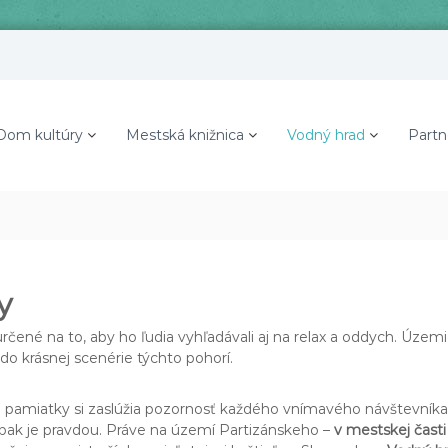
Dom kultúry
Mestská knižnica
Vodný hrad
Partn
y
rčené na to, aby ho ľudia vyhľadávali aj na relax a oddych. Územ
o krásnej scenérie týchto pohorí.
túrne pamiatky si zaslúžia pozornosť každého vnímavého návštevn
opak je pravdou. Práve na území Partizánskeho –
v mestskej čast