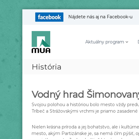
S
Nájdete nás aj na Facebook-u
k
i
M
p
e
t
s
Aktuálny program
o
t
c
s
o
n
k
História
t
á
e
u
n
m
t
Vodný hrad Šimonovan
e
l
Svojou polohou a históriou bolo mesto vždy predu
e
Tríbeč a Strážovskými vrchmi je priamo zasadené d
c
k
Nielen krásna príroda a jej bohatstvo, ale i kul
á
mesto, akým Partizánske je, sa nemá čím pýšiť, 