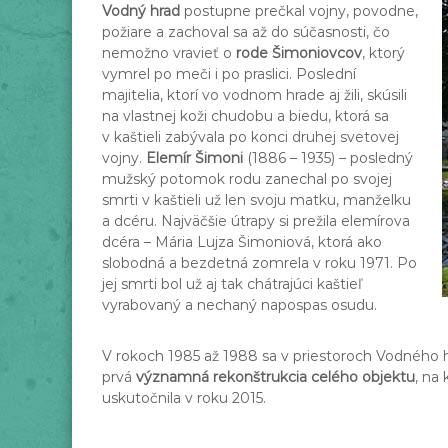
Vodný hrad
postupne prečkal vojny, povodne,
požiare a zachoval sa až do súčasnosti, čo
nemožno vravieť o
rode Šimoniovcov
, ktorý
vymrel po meči i po praslici. Poslední
majitelia, ktorí vo vodnom hrade aj žili, skúsili
na vlastnej koži chudobu a biedu, ktorá sa
v kaštieli zabývala po konci druhej svetovej
vojny.
Elemír Šimoni
(1886 – 1935) – posledný
mužský potomok rodu zanechal po svojej
smrti v kaštieli už len svoju matku, manželku
a dcéru. Najväčšie útrapy si prežila elemírova
dcéra – Mária Lujza Šimoniová, ktorá ako
slobodná a bezdetná zomrela v roku 1971. Po
jej smrti bol už aj tak chátrajúci kaštieľ
vyrabovaný a nechaný napospas osudu.
V rokoch 1985 až 1988 sa v priestoroch Vodného
prvá
významná rekonštrukcia celého objektu
, na
uskutočnila v roku 2015.