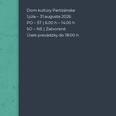
Dom kultúry Partizánske
1.júla – 31.augusta 2026
PO – ŠT | 6.00 h – 14.00 h
SO – NE | Zatvorené
Úsek prevádzky do 18:00 h