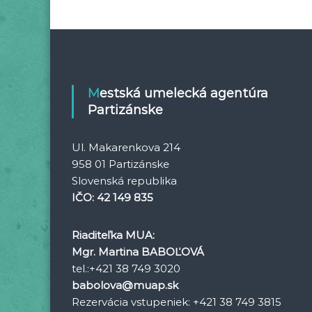
Mestská umelecká agentúra
Partizánske
Ul. Makarenkova 214
958 01 Partizánske
Slovenská republika
IČO: 42 149 835
Riaditeľka MUA:
Mgr. Martina BABOĽOVÁ
tel.:+421 38 749 3020
babolova@muap.sk
Rezervácia vstupeniek: +421 38 749 3815