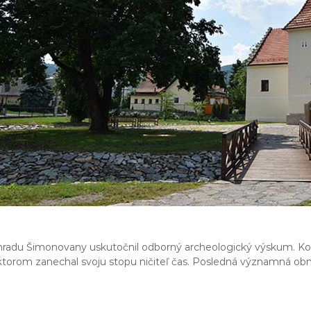
 hradu Šimonovany uskutočnil odborný archeologický výskum. Ko
 ktorom zanechal svoju stopu ničiteľ čas. Posledná významná 