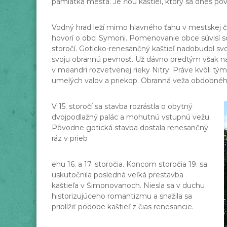
a
pamiatka mesta. Je ňou kaštieľ, ktorý sa dnes pova
g
e
Vodný hrad leží mimo hlavného ťahu v mestskej 
n
hovorí o obci Symoni. Pomenovanie obce súvisí so
t
storočí. Goticko-renesančný kaštieľ nadobudol sv
svoju obrannú pevnosť. Už dávno predtým však na
ú
v meandri rozvetvenej rieky Nitry. Práve kvôli t
r
umelých valov a priekop. Obranná veža obdobného 
a
P
V 15. storočí sa stavba rozrástla o obytný
a
dvojpodlažný palác a mohutnú vstupnú vežu.
r
Pôvodne gotická stavba dostala renesančný
t
ráz v prieb
i
z
ehu 16. a 17. storočia. Koncom storočia 19. sa
á
uskutočnila posledná veľká prestavba
n
kaštieľa v Šimonovanoch. Niesla sa v duchu
s
historizujúceho romantizmu a snažila sa
k
priblížiť podobe kaštieľ z čias renesancie.
e