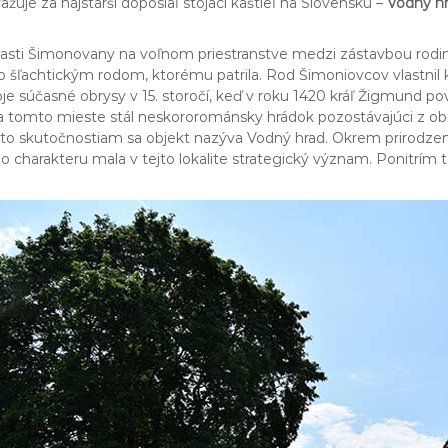
žuje za najstarší doposiaľ stojaci kaštieľ na Slovensku –
Vodný h
časti Šimonovany na voľnom priestranstve medzi zástavbou rod
 šľachtickým rodom, ktorému patrila. Rod Šimoniovcov vlastnil k
oje súčasné obrysy v 15. storočí, keď v roku 1420 kráľ Žigmund
 tomto mieste stál neskororománsky hrádok pozostávajúci z obr
ýmto skutočnostiam sa objekt nazýva Vodný hrad. Okrem prirodzen
charakteru mala v tejto lokalite strategický význam. Ponitrím to