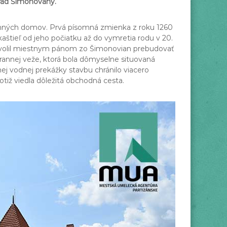
rad Šimonovany.
inných domov. Prvá písomná zmienka z roku 1260
aštieľ od jeho počiatku až do vymretia rodu v 20.
 povolil miestnym pánom zo Šimonovian prebudovať
annej veže, ktorá bola dômyselne situovaná
ej vodnej prekážky stavbu chránilo viacero
tiž viedla dôležitá obchodná cesta.