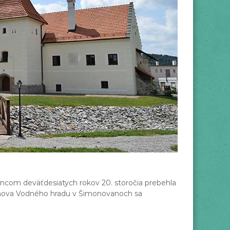
ncom deväťdesiatych rokov 20. storočia prebehla
obnova Vodného hradu v Šimonovanoch sa