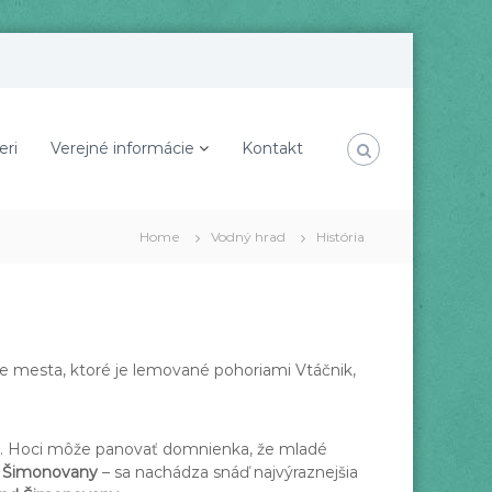
eri
Verejné informácie
Kontakt
Home
Vodný hrad
História
ie mesta, ktoré je lemované pohoriami Vtáčnik,
íka. Hoci môže panovať domnienka, že mladé
i Šimonovany
– sa nachádza snáď najvýraznejšia